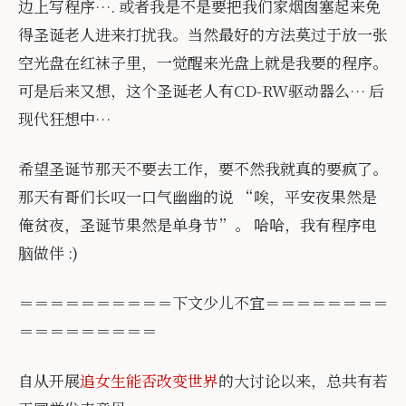
边上写程序…. 或者我是不是要把我们家烟囱塞起来免
得圣诞老人进来打扰我。当然最好的方法莫过于放一张
空光盘在红袜子里，一觉醒来光盘上就是我要的程序。
可是后来又想，这个圣诞老人有CD-RW驱动器么… 后
现代狂想中…
希望圣诞节那天不要去工作，要不然我就真的要疯了。
那天有哥们长叹一口气幽幽的说 “唉，平安夜果然是
俺贫夜，圣诞节果然是单身节”。 哈哈，我有程序电
脑做伴 :)
＝＝＝＝＝＝＝＝＝＝下文少儿不宜＝＝＝＝＝＝＝＝
＝＝＝＝＝＝＝＝＝
自从开展
追女生能否改变世界
的大讨论以来，总共有若